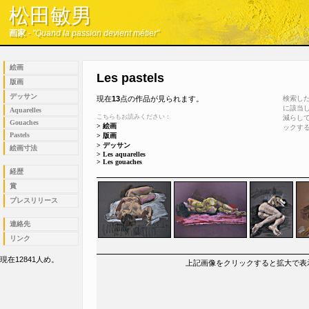
松田敏男
松田敏男
画家
-
"Quand la passion devient métier"
画家
-
"Quand la passion devient métier"
絵画
Les pastels
版画
デッサン
現在
13
点の作品が見られます。
検索し
に該当
Aquarelles
こちらもお読みください：
減らし
Gouaches
>
絵画
ックす
Pastels
>
版画
>
デッサン
絵画寸法
>
Les aquarelles
>
Les gouaches
経歴
賞
プレスリリース
連絡先
リンク
現在12841人め。