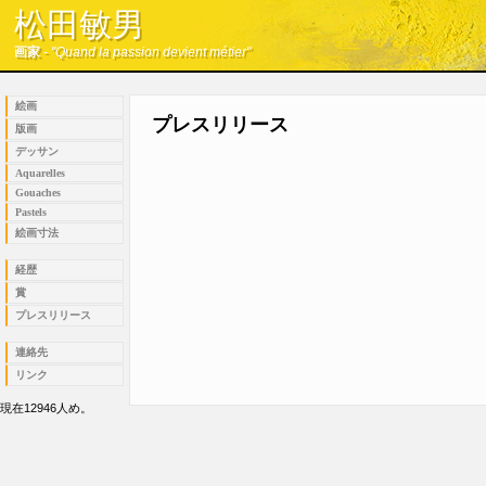
松田敏男
松田敏男
画家
-
"Quand la passion devient métier"
画家
-
"Quand la passion devient métier"
絵画
プレスリリース
版画
デッサン
Aquarelles
Gouaches
Pastels
絵画寸法
経歴
賞
プレスリリース
連絡先
リンク
現在12946人め。