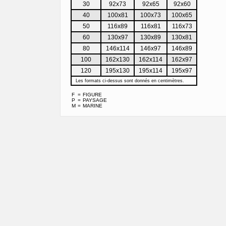
30
92x73
92x65
92x60
40
100x81
100x73
100x65
50
116x89
116x81
116x73
60
130x97
130x89
130x81
80
146x114
146x97
146x89
100
162x130
162x114
162x97
120
195x130
195x114
195x97
Les formats ci-dessus sont donnés en centimètres.
F
=
FIGURE
P
=
PAYSAGE
M
=
MARINE